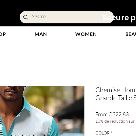
ivery &
Secure p
OP
MAN
WOMEN
BEA
Chemise Hom
Grande Taille 
Sal
From
C$22.83
Pri
10% de réduction sur l
COLOR
*