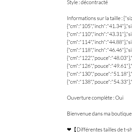
Style : décontracté
Informations sur la taille : {"s
{"cm":"105","inch":"41.34"},"siz
{"cm":"110","inch":"43.31"},"si
{"cm":"114","inch":"44.88"},"siz
{"cm":"118","inch":"46.46"},"si
{"cm":"122","pouce":"48.03"},"t
{"cm":"126","pouce":"49.61"},"t
{"cm":"130","pouce":"51.18"},"t
{"cm":"138","pouce":"54.33"},"t
Ouverture complète : Oui
Bienvenue dans ma boutique
❤【Différentes tailles de t