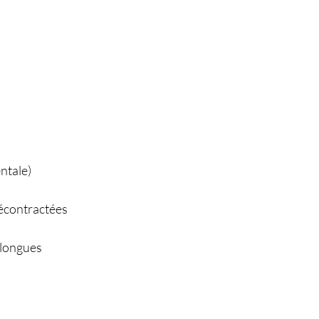
entale)
décontractées
 longues