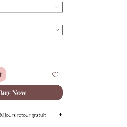
t
Buy Now
30 jours retour gratuit