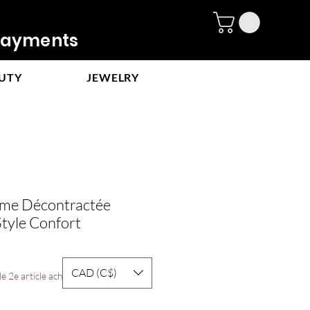
ayments
UTY
JEWELRY
me Décontractée
Style Confort
e
CAD (C$)
ce
e 2e article acheté