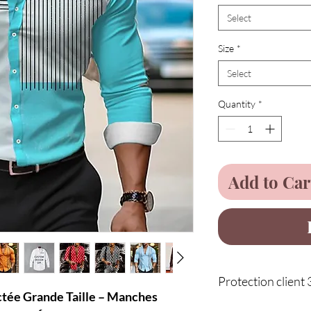
Select
Size
*
Select
Quantity
*
Add to Car
Protection client 
ée Grande Taille – Manches
Service