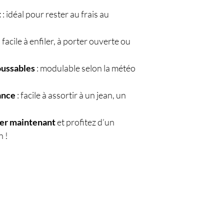
t
: idéal pour rester au frais au
: facile à enfiler, à porter ouverte ou
oussables
: modulable selon la météo
ance
: facile à assortir à un jean, un
ier maintenant
et profitez d’un
n !