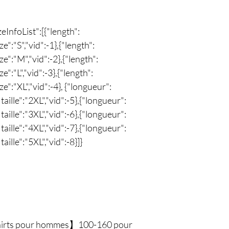
izeInfoList":[{"length":
e":"S","vid":-1},{"length":
ze":"M","vid":-2},{"length":
e":"L","vid":-3},{"length":
ze":"XL","vid":-4}, {"longueur":
aille":"2XL","vid":-5},{"longueur":
aille":"3XL","vid":-6},{"longueur":
aille":"4XL","vid":-7},{"longueur":
aille":"5XL","vid":-8}]}
-shirts pour hommes】100-160 pour