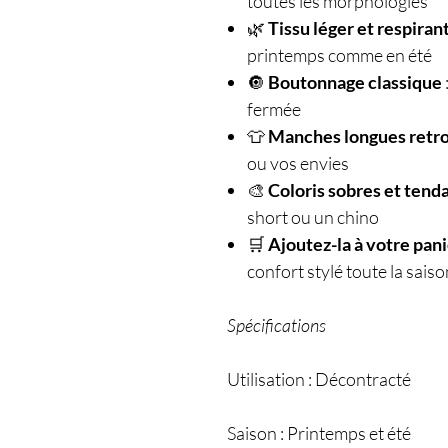
toutes les morphologies
🌿
Tissu léger et respiran
printemps comme en été
🔘
Boutonnage classique
fermée
👕
Manches longues retr
ou vos envies
🎨
Coloris sobres et tend
short ou un chino
🛒
Ajoutez-la à votre pan
confort stylé toute la saiso
Spécifications
Utilisation : Décontracté
Saison : Printemps et été