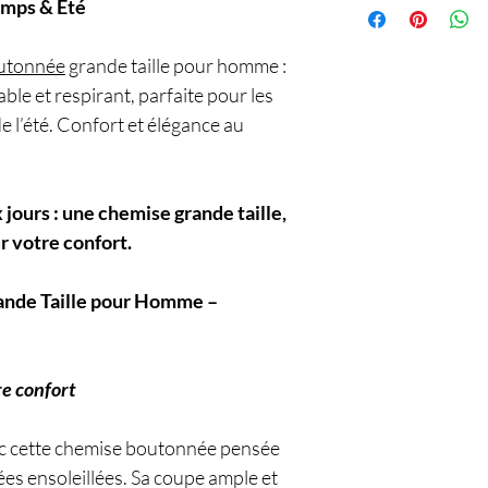
emps & Été
utonnée
grande taille pour homme :
ble et respirant, parfaite pour les
e l’été. Confort et élégance au
 jours : une chemise grande taille,
r votre confort.
ande Taille pour Homme –
re confort
vec cette chemise boutonnée pensée
s ensoleillées. Sa coupe ample et