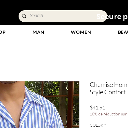
ivery &
Secure p
OP
MAN
WOMEN
BEA
Chemise Homm
Style Confort
Price
$41.91
10% de réduction sur l
COLOR
*