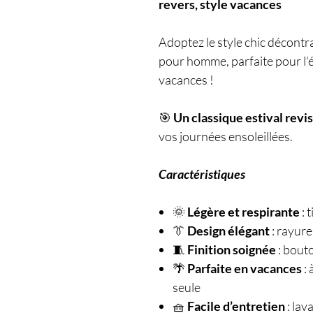
revers, style vacances
Adoptez le style chic décontr
pour homme, parfaite pour l'ét
vacances !
🎯
Un classique estival revis
vos journées ensoleillées.
Caractéristiques
🌞
Légère et respirante
: 
👔
Design élégant
: rayure
🧵
Finition soignée
: bout
🌴
Parfaite en vacances
: 
seule
🧺
Facile d’entretien
: lav