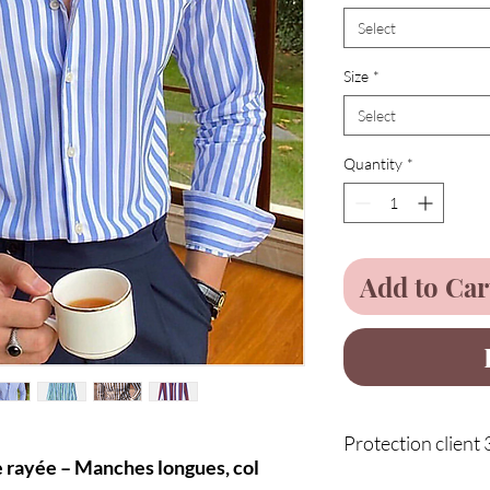
Select
Size
*
Select
Quantity
*
Add to Car
Protection client 
rayée – Manches longues, col
Service