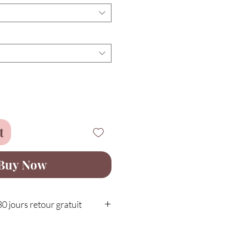
t
Buy Now
30 jours retour gratuit