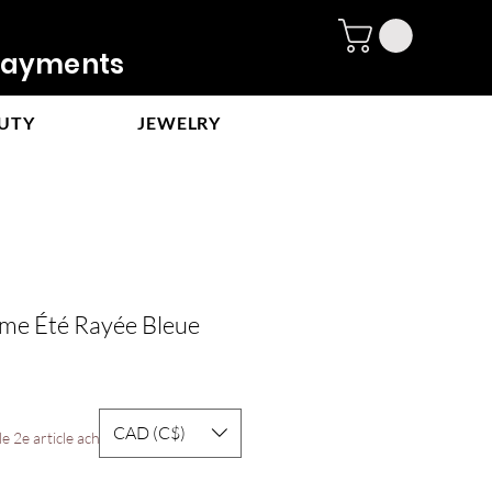
ayments
UTY
JEWELRY
e Été Rayée Bleue
CAD (C$)
e 2e article acheté