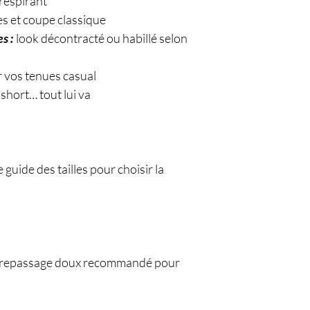
 respirant
es et coupe classique
s :
look décontracté ou habillé selon
 vos tenues casual
 short… tout lui va
guide des tailles pour choisir la
– repassage doux recommandé pour