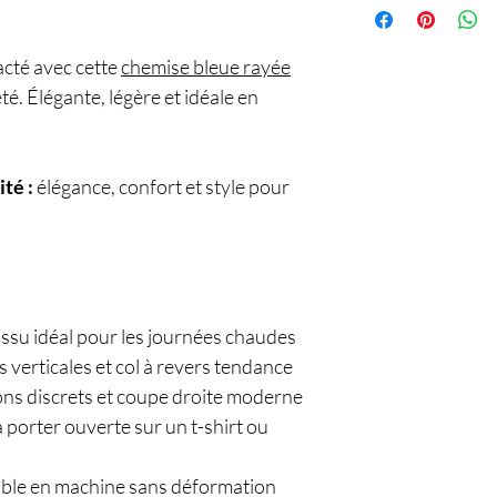
acté avec cette
chemise bleue rayée
é. Élégante, légère et idéale en
ité :
élégance, confort et style pour
tissu idéal pour les journées chaudes
s verticales et col à revers tendance
ons discrets et coupe droite moderne
à porter ouverte sur un t-shirt ou
able en machine sans déformation