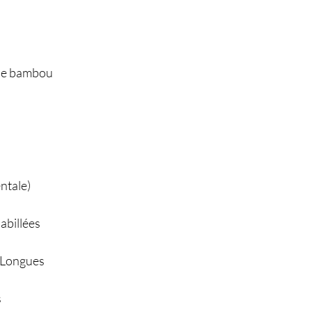
 de bambou
entale)
abillées
 Longues
s