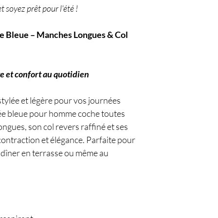
t soyez prêt pour l'été !
 Bleue – Manches Longues & Col
e et confort au quotidien
stylée et légère pour vos journées
yée bleue pour homme coche toutes
ngues, son col revers raffiné et ses
écontraction et élégance. Parfaite pour
n dîner en terrasse ou même au