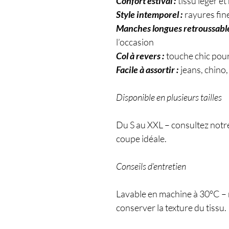
Confort estival :
tissu léger et
Style intemporel :
rayures fin
Manches longues retroussable
l’occasion
Col à revers :
touche chic pour
Facile à assortir :
jeans, chino,
Disponible en plusieurs tailles
Du S au XXL – consultez notre 
coupe idéale.
Conseils d’entretien
Lavable en machine à 30°C 
conserver la texture du tissu.