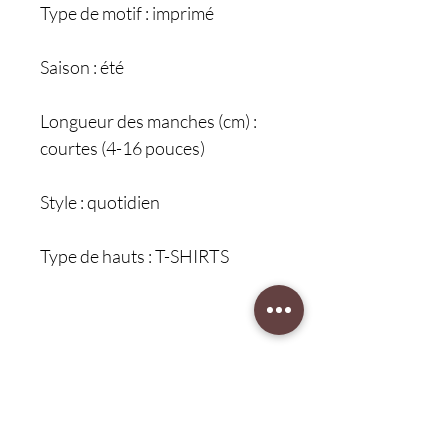
Type de motif : imprimé
Saison : été
Longueur des manches (cm) :
courtes (4-16 pouces)
Style : quotidien
Type de hauts : T-SHIRTS
Mots clés : "vêtements garçons,
t-shirt imprimé 3D, manches
courtes, mode enfant,
vêtements simples, t-shirt
garçon tendance, confort et
style enfant"