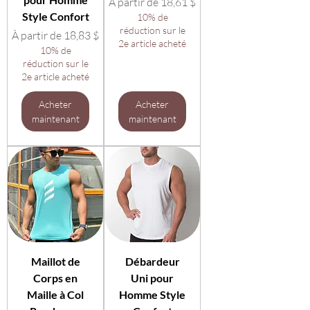
Prix promotionnel
À partir de
18,61 $
Style Confort
10% de
réduction sur le
Prix promotionnel
À partir de
18,83 $
2e article acheté
10% de
réduction sur le
2e article acheté
Acheter
Acheter
maintenant
maintenant
Maillot de
Débardeur
Corps en
Uni pour
Maille à Col
Homme Style