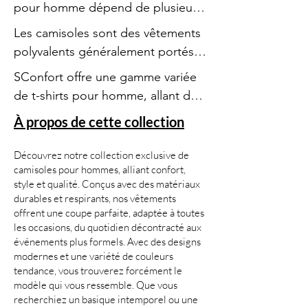
pour homme dépend de plusieurs 
facteurs, notamment le style, 
Les camisoles sont des vêtements 
l'occasion et le confort. Voici 
polyvalents généralement portés 
quelques modèles populaires à 
comme sous-vêtements ou 
SConfort offre une gamme variée 
considérer :

comme pièces superposées. Voici 
de t-shirts pour homme, allant des 
quelques points clés sur les 
basiques abordables aux pièces 
À propos de cette collection
camisoles :

de créateurs. En fonction de votre 
1. T-shirt Basique

style, de votre budget et de 
Découvrez notre collection exclusive de
Caractéristiques

l'occasion, vous trouverez 
camisoles pour hommes, alliant confort,
    Description : Un t-shirt simple 
style et qualité. Conçus avec des matériaux
certainement un modèle qui vous 
en coton, sans motifs ni 
durables et respirants, nos vêtements
Conception : les camisoles ont 
convient parmi nos options.

graphiques, est un essentiel de la 
offrent une coupe parfaite, adaptée à toutes
généralement des bretelles fines 
les occasions, du quotidien décontracté aux
garde-robe. Il peut être porté seul 
et une coupe ample. Elles peuvent 
événements plus formels. Avec des designs
ou sous une chemise ou un pull.

être fabriquées à partir de divers 
modernes et une variété de couleurs
   Style : Idéal pour un look 
tendance, vous trouverez forcément le
matériaux, notamment du coton, 
T-shirt ou Polo : Quel Choix Faire ?

décontracté, il se marie facilement 
modèle qui vous ressemble. Que vous
de la soie et de la dentelle.

recherchiez un basique intemporel ou une
avec des jeans, des chinos ou des 