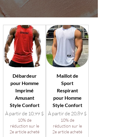
Débardeur
Maillot de
pour Homme
Sport
Imprimé
Respirant
Amusant
pour Homme
Style Confort
Style Confort
Prix promotionnel
Prix promotionnel
À partir de
10,99 $
À partir de
20,89 $
10% de
10% de
réduction sur le
réduction sur le
2e article acheté
2e article acheté