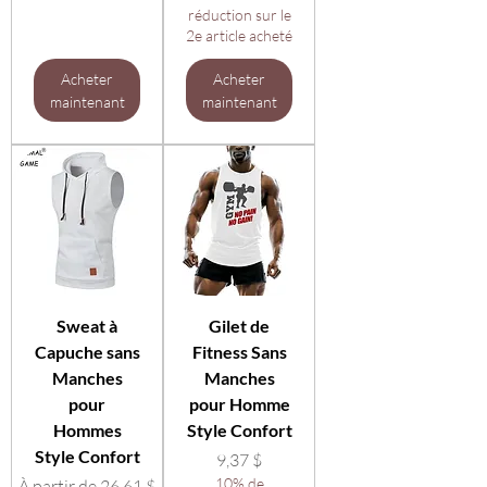
réduction sur le
2e article acheté
Acheter
Acheter
maintenant
maintenant
Sweat à
Gilet de
Capuche sans
Fitness Sans
Manches
Manches
pour
pour Homme
Hommes
Style Confort
Style Confort
Prix
9,37 $
Prix promotionnel
10% de
À partir de
26,61 $