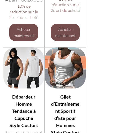
réduction sur le
10% de
2e article acheté
réduction sur le
2e article acheté
Acheter
Acheter
maintenant
maintenant
Débardeur
Gilet
Homme
d’Entraîneme
Tendance à
nt Sportif
Capuche
d’Été pour
Style Cocfort
Hommes
Style Confort