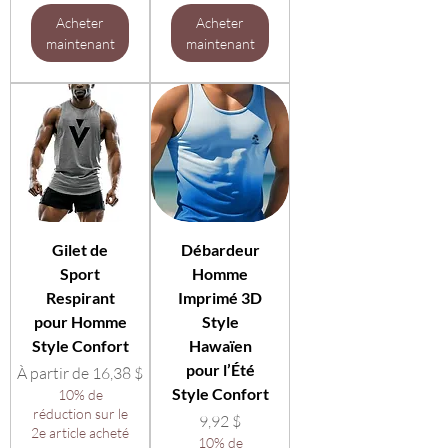
Acheter
Acheter
maintenant
maintenant
Gilet de
Débardeur
Sport
Homme
Respirant
Imprimé 3D
pour Homme
Style
Style Confort
Hawaïen
pour l’Été
Prix promotionnel
À partir de
16,38 $
Style Confort
10% de
réduction sur le
Prix
9,92 $
2e article acheté
10% de