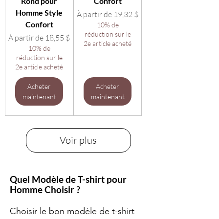
Rond pour
Confort
Homme Style
Prix promotionnel
À partir de
19,32 $
Confort
10% de
réduction sur le
Prix promotionnel
À partir de
18,55 $
2e article acheté
10% de
réduction sur le
2e article acheté
Acheter
Acheter
maintenant
maintenant
Voir plus
Quel Modèle de T-shirt pour
Homme Choisir ?
Choisir le bon modèle de t-shirt 