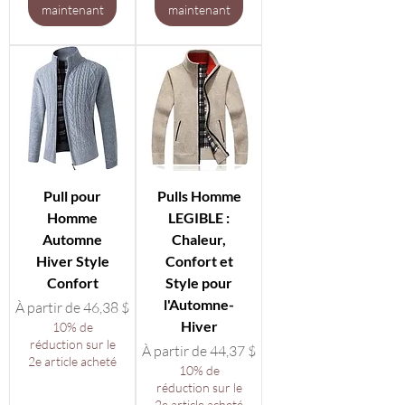
maintenant
maintenant
Pull pour
Pulls Homme
Homme
LEGIBLE :
Automne
Chaleur,
Hiver Style
Confort et
Confort
Style pour
l'Automne-
Prix promotionnel
À partir de
46,38 $
Hiver
10% de
réduction sur le
Prix promotionnel
À partir de
44,37 $
2e article acheté
10% de
réduction sur le
2e article acheté