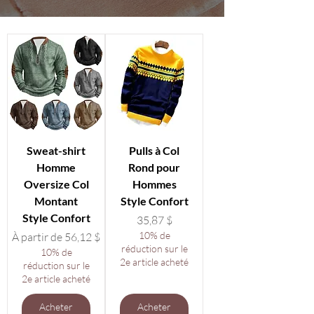
Sweat-shirt
Pulls à Col
Homme
Rond pour
Oversize Col
Hommes
Montant
Style Confort
Style Confort
Prix
35,87 $
Prix promotionnel
10% de
À partir de
56,12 $
réduction sur le
10% de
2e article acheté
réduction sur le
2e article acheté
Acheter
Acheter