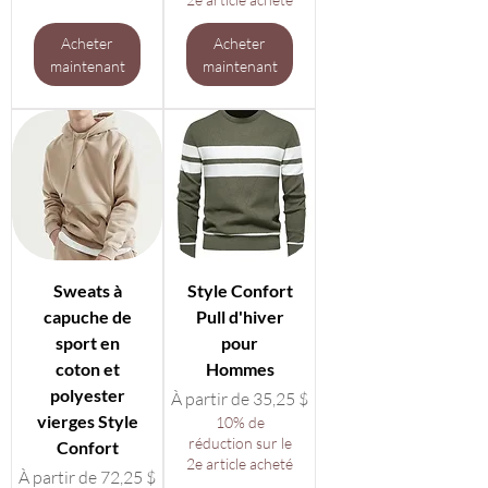
Acheter
Acheter
maintenant
maintenant
Sweats à
Style Confort
capuche de
Pull d'hiver
sport en
pour
coton et
Hommes
polyester
Prix promotionnel
À partir de
35,25 $
vierges Style
10% de
réduction sur le
Confort
2e article acheté
Prix promotionnel
À partir de
72,25 $