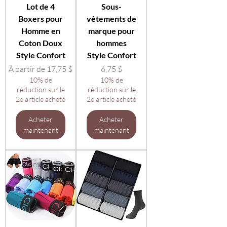
Lot de 4
Sous-
Boxers pour
vêtements de
Homme en
marque pour
Coton Doux
hommes
Style Confort
Style Confort
Prix promotionnel
Prix
À partir de
17,75 $
6,75 $
10% de
10% de
réduction sur le
réduction sur le
2e article acheté
2e article acheté
Acheter
Acheter
maintenant
maintenant