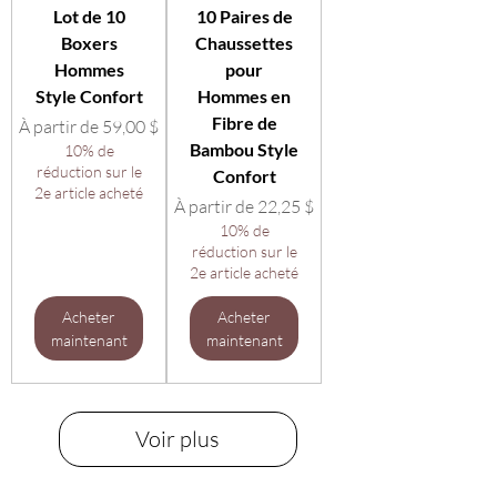
Lot de 10
10 Paires de
Boxers
Chaussettes
Hommes
pour
Style Confort
Hommes en
Fibre de
Prix promotionnel
À partir de
59,00 $
Bambou Style
10% de
réduction sur le
Confort
2e article acheté
Prix promotionnel
À partir de
22,25 $
10% de
réduction sur le
2e article acheté
Acheter
Acheter
maintenant
maintenant
Voir plus