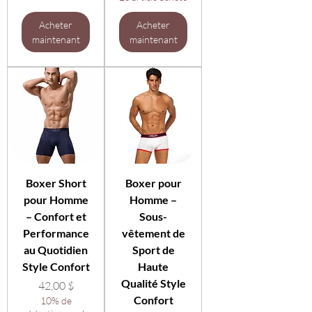
Acheter
Acheter
maintenant
maintenant
Boxer Short
Boxer pour
pour Homme
Homme –
– Confort et
Sous-
Performance
vêtement de
au Quotidien
Sport de
Style Confort
Haute
Qualité Style
Prix
42,00 $
Confort
10% de