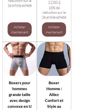
réduction sur le
Prix
12,00 $
2e article acheté
10% de
réduction sur le
2e article acheté
Acheter
Acheter
maintenant
maintenant
Boxers pour
Boxer
hommes
Homme :
grande taille
Alliez
avec design
Confort et
convexe en U
Style au