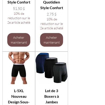
Style Confort
Quotidien
Style Confort
Prix
51,50 $
10% de
Prix
2,75 $
réduction sur le
10% de
2e article acheté
réduction sur le
2e article acheté
Acheter
Acheter
maintenant
maintenant
L-5XL
Lot de 3
Nouveau
Boxers à
Design Sous-
Jambes