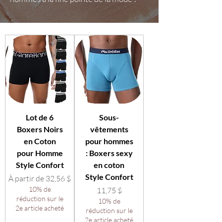
Lot de 6
Sous-
Boxers Noirs
vêtements
en Coton
pour hommes
pour Homme
: Boxers sexy
Style Confort
en coton
Style Confort
Prix promotionnel
À partir de
32,56 $
10% de
Prix
11,75 $
réduction sur le
10% de
2e article acheté
réduction sur le
2e article acheté