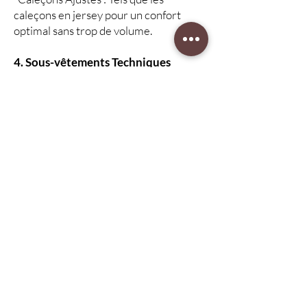
caleçons en jersey pour un confort
optimal sans trop de volume.
4. Sous-vêtements Techniques
Sous-vêtements de Sport : Conçus
pour évacuer l'humidité et offrir un
soutien pendant l'activité physique.
Boxers Longs : Pour un confort accru
lors des activités sportives ou par
temps froid.
5. Accessoires
Chaussettes : Proposez une variété de
chaussettes, des modèles classiques
aux chaussettes de sport.
Déodorants et Produits de Soin :
Offrez des options pour le soin