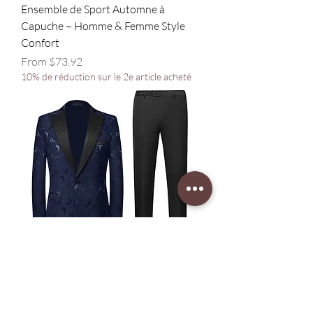
Ensemble de Sport Automne à
Capuche – Homme & Femme Style
Confort
Sale Price
From
$73.92
10% de réduction sur le 2e article acheté
Costume de Bureau Femme Berme
Élégant Style Confort