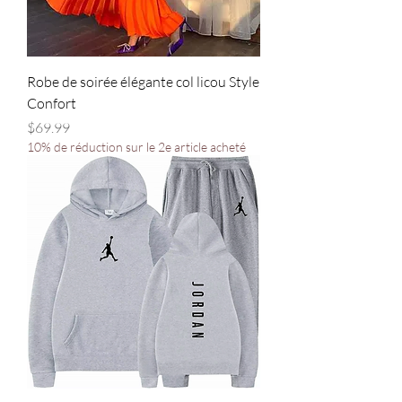
Robe de soirée élégante col licou Style
Confort
Price
$69.99
10% de réduction sur le 2e article acheté