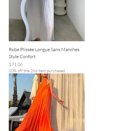
Robe Plissée Longue Sans Manches
Style Confort
Price
$71.06
10% off the 2nd item purchased