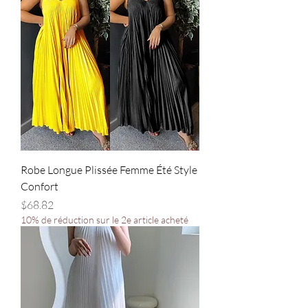
Robe Longue Plissée Femme Été Style
Confort
Price
$68.82
10% de réduction sur le 2e article acheté