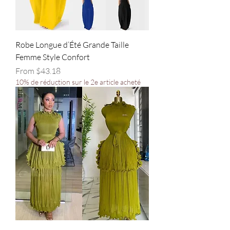
Robe Longue d’Été Grande Taille
Femme Style Confort
Sale Price
From
$43.18
10% de réduction sur le 2e article acheté