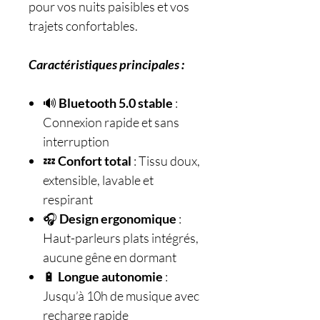
pour vos nuits paisibles et vos
trajets confortables.
Caractéristiques principales :
🔊
Bluetooth 5.0 stable
:
Connexion rapide et sans
interruption
💤
Confort total
: Tissu doux,
extensible, lavable et
respirant
🎧
Design ergonomique
:
Haut-parleurs plats intégrés,
aucune gêne en dormant
🔋
Longue autonomie
:
Jusqu’à 10h de musique avec
recharge rapide