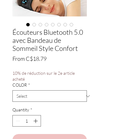
Écouteurs Bluetooth 5.0
avec Bandeau de
Sommeil Style Confort
Sale
From
C$18.79
Price
10% de réduction sur le 2e article
acheté
COLOR
*
Quantity
*