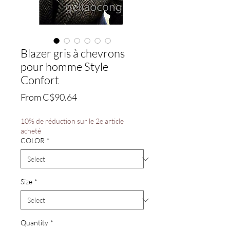
Blazer gris à chevrons
pour homme Style
Confort
Sale
From
C$90.64
Price
10% de réduction sur le 2e article
acheté
COLOR
*
Size
*
Quantity
*