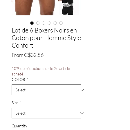
Lot de 6 Boxers Noirs en
Coton pour Homme Style
Confort
Sale
From
C$32.56
Price
10% de réduction sur le 2e article
acheté
COLOR
*
Size
*
Quantity
*