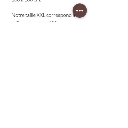
Notre taille XXL correspond à la
taille européenne XXL et
convient aux personnes dont le
tour de taille est compris entre
108 et 117 cm.
* En cas de doute sur la taille,
veuillez nous contacter.
Protection client 30 jours
retour gratuit
Service