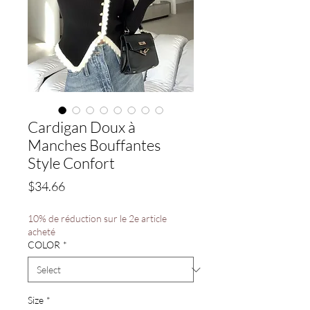
Cardigan Doux à
Manches Bouffantes
Style Confort
Price
$34.66
10% de réduction sur le 2e article
acheté
COLOR
*
Size
*