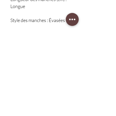
Longue
Style des manches : Évasées
Style : Femme de bureau
Épaisseur : Standard
Poids : S : 45 kg
Poids : M : 45-52,5 kg
L
Protection client 30 jours
retour gratuit
Service