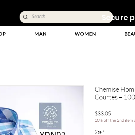
ivery &
Secure p
OP
MAN
WOMEN
BEA
Chemise Homm
Courtes – 100
Price
$33.05
10% off the 2nd item
Size
*