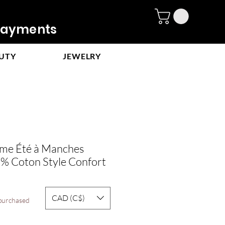
ayments
UTY
JEWELRY
e Été à Manches
% Coton Style Confort
CAD (C$)
 purchased