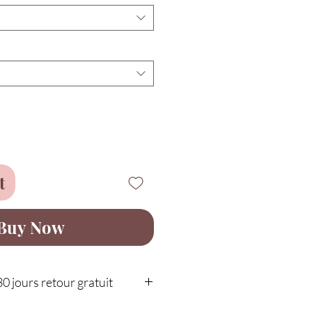
t
Buy Now
30 jours retour gratuit