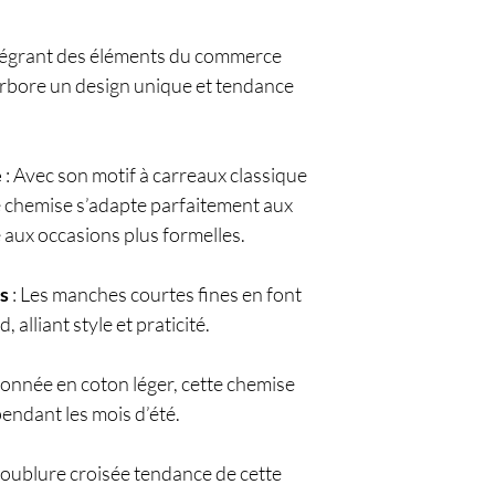
tégrant des éléments du commerce
arbore un design unique et tendance
e
: Avec son motif à carreaux classique
te chemise s’adapte parfaitement aux
aux occasions plus formelles.
s
: Les manches courtes fines en font
 alliant style et praticité.
ionnée en coton léger, cette chemise
pendant les mois d’été.
doublure croisée tendance de cette