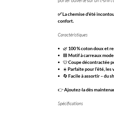
porter ouverte sur un t-shirt
✅ La chemise d'été incontour
confort.
Caractéristiques
🌿
100 % coton doux et re
🟦
Motif à carreaux mode
👕
Coupe décontractée p
☀️
Parfaite pour l’été, les
🔄
Facile à assortir – du s
👉
Ajoutez-la dès maintenan
Spécifications