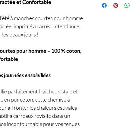
ractée et Confortable
d'été à manches courtes pour homme
actée, imprimé à carreaux tendance.
 les beaux jours !
courtes pour homme – 100 % coton,
fortable
os journées ensoleillées
lie parfaitement fraîcheur, style et
 en pur coton, cette chemise à
ur affronter les chaleurs estivales
otif à carreaux revisité dans un
ièce incontournable pour vos tenues