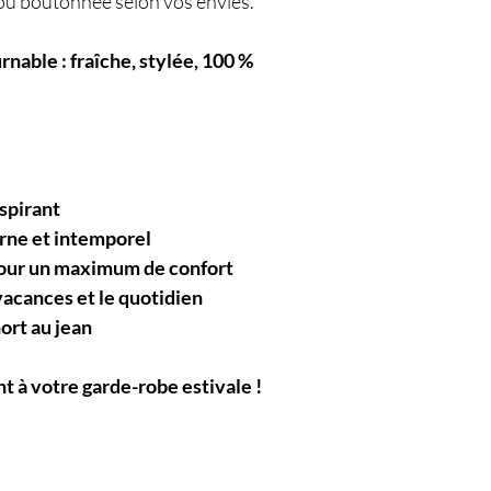
 ou boutonnée selon vos envies.
nable : fraîche, stylée, 100 %
spirant
rne et intemporel
our un maximum de confort
 vacances et le quotidien
hort au jean
t à votre garde-robe estivale !