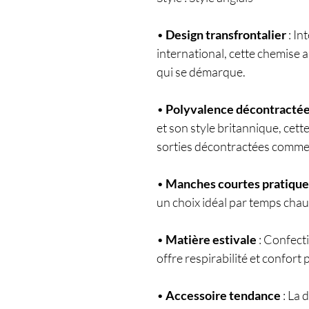
•
Design transfrontalier
: In
international, cette chemise 
qui se démarque.
•
Polyvalence décontracté
et son style britannique, cet
sorties décontractées comme 
•
Manches courtes pratique
un choix idéal par temps chaud,
•
Matière estivale
: Confect
offre respirabilité et confort 
•
Accessoire tendance
: La 