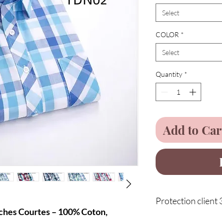
Select
COLOR
*
Select
Quantity
*
Add to Car
Protection client 
hes Courtes – 100% Coton,
Service