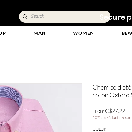
ivery &
Secure p
OP
MAN
WOMEN
BEA
Chemise d'ét
coton Oxford 
Sal
From
C$27.22
Pri
10% de réduction sur l
COLOR
*