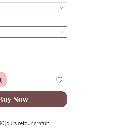
t
Buy Now
30 jours retour gratuit