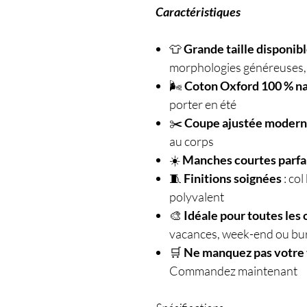
Caractéristiques
👕
Grande taille disponib
morphologies généreuses, 
🌬️
Coton Oxford 100 % na
porter en été
✂️
Coupe ajustée moder
au corps
☀️
Manches courtes parfai
🧵
Finitions soignées
: col
polyvalent
🎨
Idéale pour toutes les
vacances, week-end ou bu
🛒
Ne manquez pas votre t
Commandez maintenant