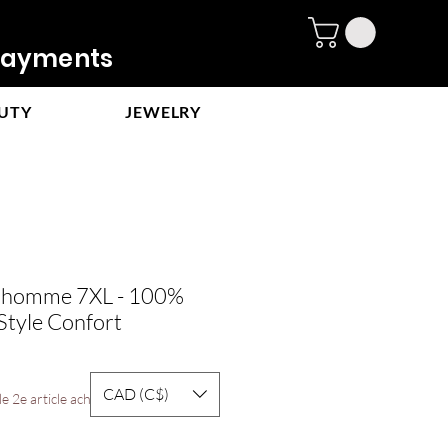
ayments
UTY
JEWELRY
é homme 7XL - 100%
Style Confort
e
CAD (C$)
ce
e 2e article acheté