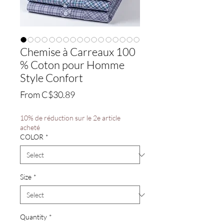
Chemise à Carreaux 100
% Coton pour Homme
Style Confort
Sale
From
C$30.89
Price
10% de réduction sur le 2e article
acheté
COLOR
*
Size
*
Quantity
*