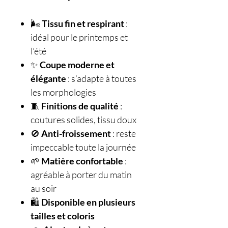
🌬️
Tissu fin et respirant
:
idéal pour le printemps et
l’été
✨
Coupe moderne et
élégante
: s’adapte à toutes
les morphologies
🧵
Finitions de qualité
:
coutures solides, tissu doux
🚫
Anti-froissement
: reste
impeccable toute la journée
🌱
Matière confortable
:
agréable à porter du matin
au soir
🛍️
Disponible en plusieurs
tailles et coloris