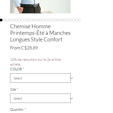
Chemise Homme
Printemps-Été à Manches
Longues Style Confort
Sale
From
C$28.89
Price
10% de réduction sur le 2e article
acheté
COLOR
*
Size
*
Quantity
*