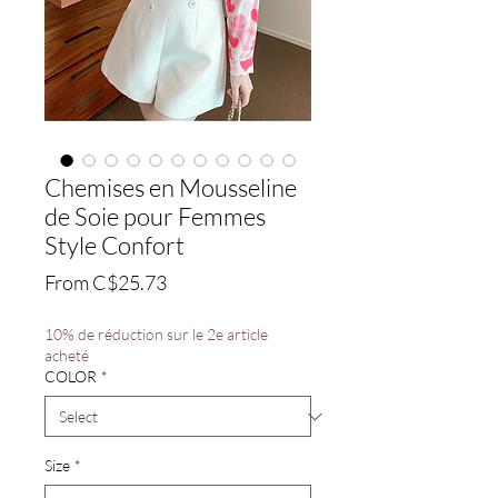
Chemises en Mousseline
de Soie pour Femmes
Style Confort
Sale
From
C$25.73
Price
10% de réduction sur le 2e article
acheté
COLOR
*
Size
*