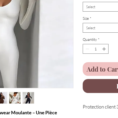
Select
Size
*
Select
Quantity
*
Add to Car
Protection client 
wear Moulante – Une Pièce
Service