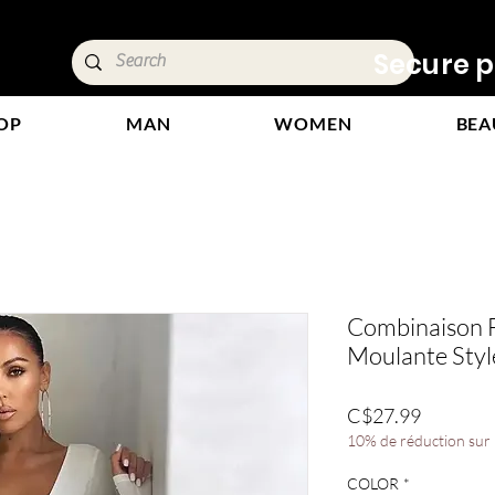
ivery &
Secure p
OP
MAN
WOMEN
BEA
Combinaison 
Moulante Styl
Price
C$27.99
10% de réduction sur l
COLOR
*