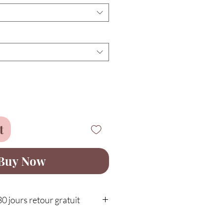
t
Buy Now
30 jours retour gratuit