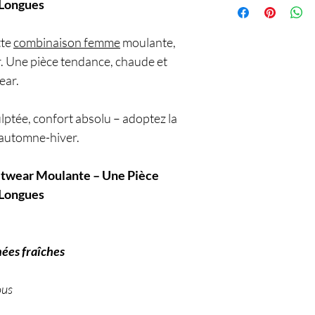
Longues
tte
combinaison femme
moulante,
r. Une pièce tendance, chaude et
ear.
ulptée, confort absolu – adoptez la
 automne-hiver.
twear Moulante – Une Pièce
Longues
nées fraîches
ous