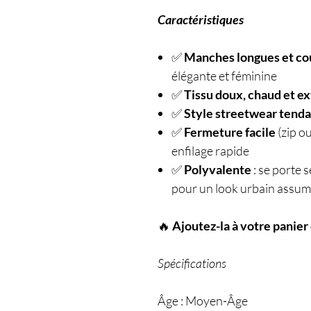
Caractéristiques
✅
Manches longues et c
élégante et féminine
✅
Tissu doux, chaud et e
✅
Style streetwear tend
✅
Fermeture facile
(zip o
enfilage rapide
✅
Polyvalente
: se porte 
pour un look urbain assu
🔥
Ajoutez-la à votre panier 
Spécifications
Âge : Moyen-Âge