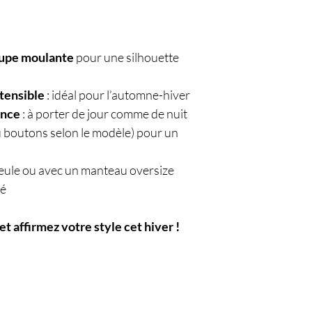
oupe moulante
pour une silhouette
xtensible
: idéal pour l’automne-hiver
ance
: à porter de jour comme de nuit
u boutons selon le modèle) pour un
seule ou avec un manteau oversize
mé
et affirmez votre style cet hiver !