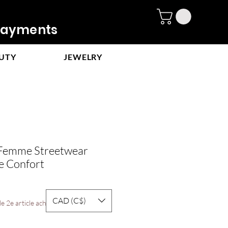
ayments
UTY
JEWELRY
Femme Streetwear
e Confort
CAD (C$)
e 2e article acheté