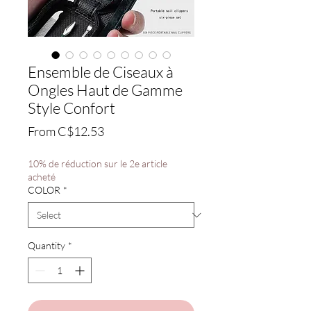
Ensemble de Ciseaux à
Ongles Haut de Gamme
Style Confort
Sale
From
C$12.53
Price
10% de réduction sur le 2e article
acheté
COLOR
*
Quantity
*