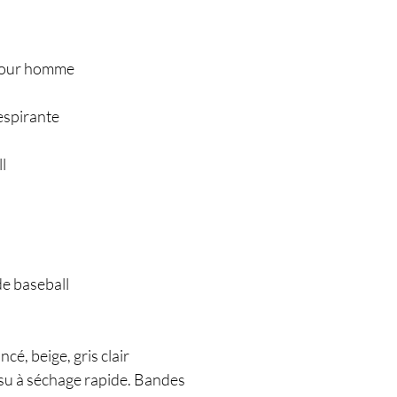
 pour homme
espirante
l
e baseball
ncé, beige, gris clair
ssu à séchage rapide. Bandes