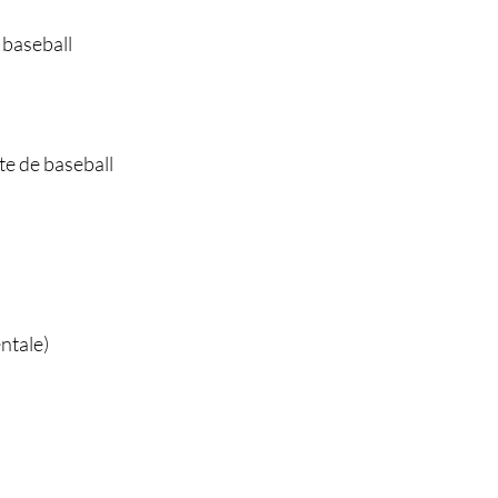
 baseball
e de baseball
entale)