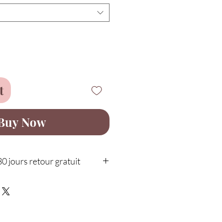
t
Buy Now
30 jours retour gratuit