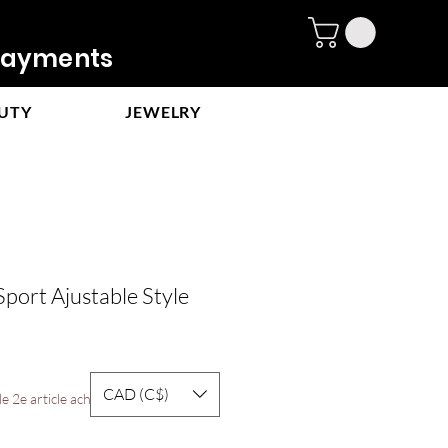
ayments
UTY
JEWELRY
port Ajustable Style
CAD (C$)
e
e 2e article acheté