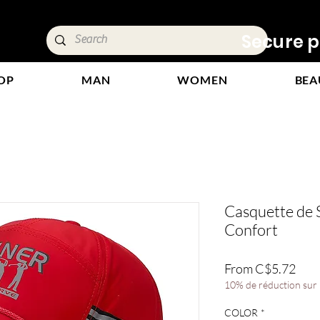
ivery &
Secure p
OP
MAN
WOMEN
BEA
Casquette de S
Confort
Sale
From
C$5.72
Pric
10% de réduction sur l
COLOR
*