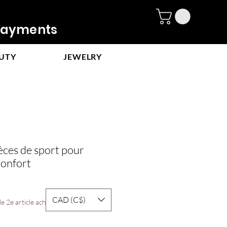
ayments
UTY
JEWELRY
èces de sport pour
onfort
CAD (C$)
e 2e article acheté