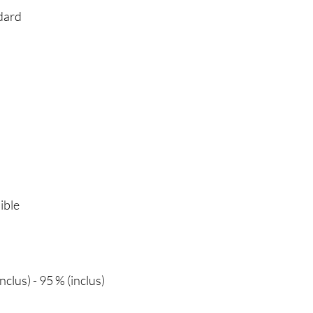
dard
ible
nclus) - 95 % (inclus)