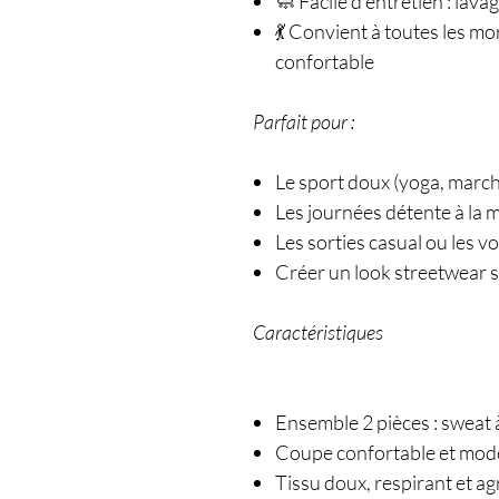
🧼 Facile d’entretien : lav
💃 Convient à toutes les mo
confortable
Parfait pour :
Le sport doux (yoga, marche
Les journées détente à la 
Les sorties casual ou les v
Créer un look streetwear s
Caractéristiques
Ensemble 2 pièces : sweat
Coupe confortable et mod
Tissu doux, respirant et a