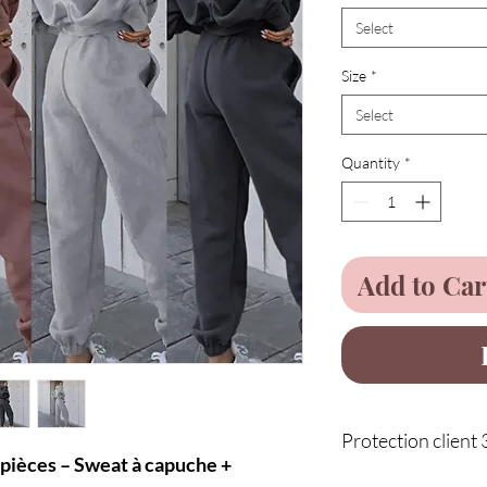
Select
Size
*
Select
Quantity
*
Add to Car
Protection client 
pièces – Sweat à capuche +
Service