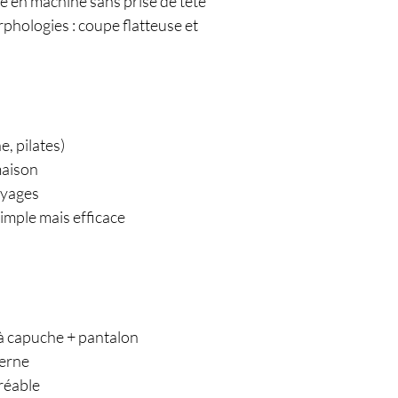
age en machine sans prise de tête
rphologies : coupe flatteuse et
, pilates)
maison
oyages
imple mais efficace
 à capuche + pantalon
erne
gréable