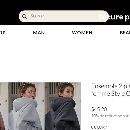
ivery &
Secure p
OP
MAN
WOMEN
BEA
Ensemble 2 pi
femme Style C
Price
$45.20
10% de réduction sur l
COLOR
*