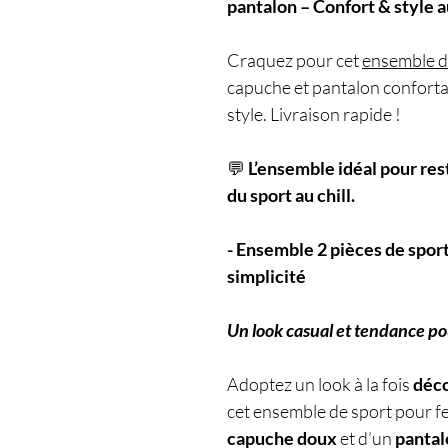
pantalon – Confort & style 
Craquez pour cet
ensemble d
capuche et pantalon confortab
style. Livraison rapide !
💬
L’ensemble idéal pour res
du sport au chill.
- Ensemble 2 pièces de sport
simplicité
Un look casual et tendance po
Adoptez un look à la fois
déco
cet ensemble de sport pour
capuche doux
et d’un
pantal