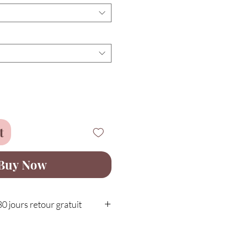
t
Buy Now
30 jours retour gratuit