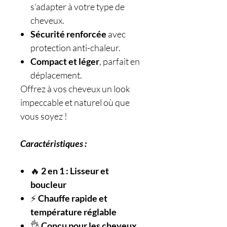
s’adapter à votre type de
cheveux.
Sécurité renforcée
avec
protection anti-chaleur.
Compact et léger
, parfait en
déplacement.
Offrez à vos cheveux un look
impeccable et naturel où que
vous soyez !
Caractéristiques :
🔥
2 en 1 : Lisseur et
boucleur
⚡
Chauffe rapide et
température réglable
👌
Conçu pour les cheveux