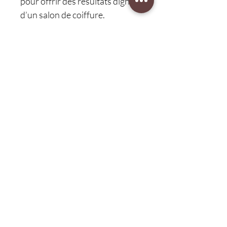
pour offrir des résultats dignes
d’un salon de coiffure.
•
Convient aux cheveux secs et
humides
: Ce lisseur s’utilise
aussi bien sur cheveux secs que
mouillés, ce qui en fait un outil
pratique pour tous vos besoins
de coiffure.
Protection client 30 jours
retour gratuit
Service
CAD (C$)