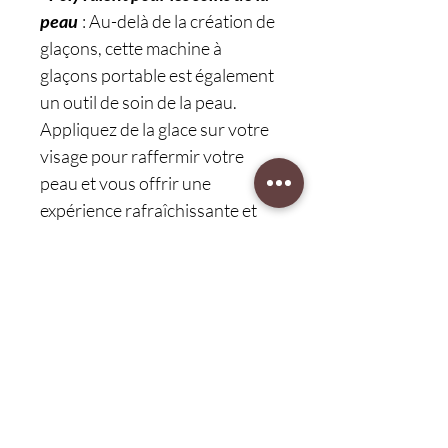
peau
: Au-delà de la création de
glaçons, cette machine à
glaçons portable est également
un outil de soin de la peau.
Appliquez de la glace sur votre
visage pour raffermir votre
peau et vous offrir une
expérience rafraîchissante et
rajeunissante.
-
Options d'utilisation
personnalisables
: Sublimez
votre routine de soins en
infusant des huiles essentielles,
des fleurs ou des lotions dans le
moule à glaçons. Personnalisez