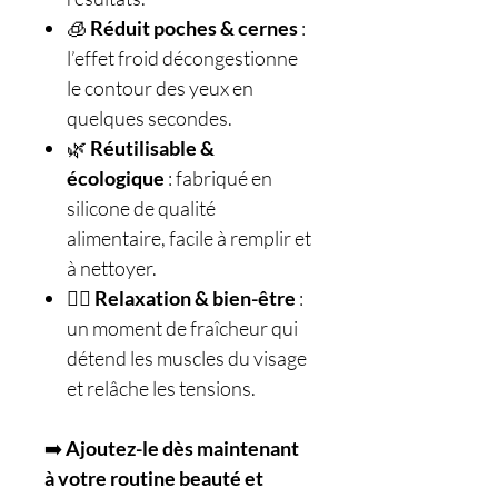
🧊
Réduit poches & cernes
:
l’effet froid décongestionne
le contour des yeux en
quelques secondes.
🌿
Réutilisable &
écologique
: fabriqué en
silicone de qualité
alimentaire, facile à remplir et
à nettoyer.
🧘‍♀️
Relaxation & bien-être
:
un moment de fraîcheur qui
détend les muscles du visage
et relâche les tensions.
➡️
Ajoutez-le dès maintenant
à votre routine beauté et