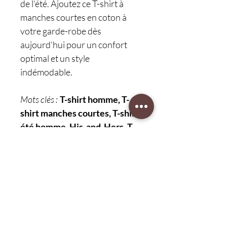
de l’été. Ajoutez ce T-shirt à
manches courtes en coton à
votre garde-robe dès
aujourd’hui pour un confort
optimal et un style
indémodable.
Mots clés :
T-shirt homme, T-
shirt manches courtes, T-shirt
été homme, His-and-Hers, T-
shirt 100 % coton, T-shirt
décontracté, vêtements pour
hommes, mode été
Protection client 30 jours
retour gratuit