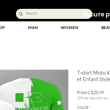
ivery &
Secure p
OP
MAN
WOMEN
BEA
T-shirt Moto
et Enfant Styl
Sal
From
C$20.99
Pri
10% de réduction sur l
COLOR
*