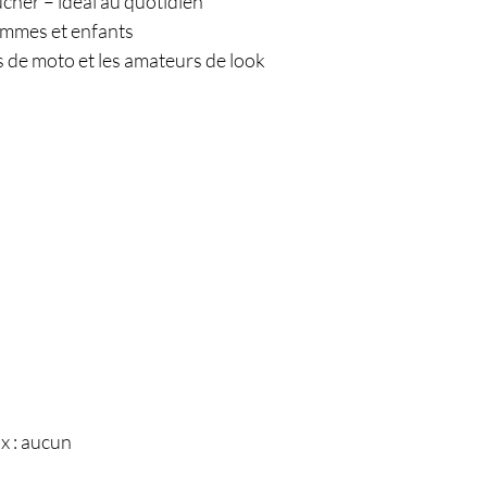
cher – idéal au quotidien
ommes et enfants
s de moto et les amateurs de look
x : aucun