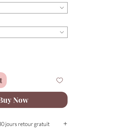
t
Buy Now
30 jours retour gratuit