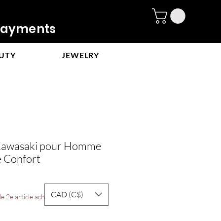
ayments
UTY
JEWELRY
 Kawasaki pour Homme
e Confort
e
CAD (C$)
ce
e 2e article acheté