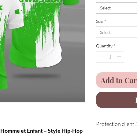
Select
Size
*
Select
Quantity
*
Add to Car
Protection client 
 Homme et Enfant – Style Hip-Hop
Service