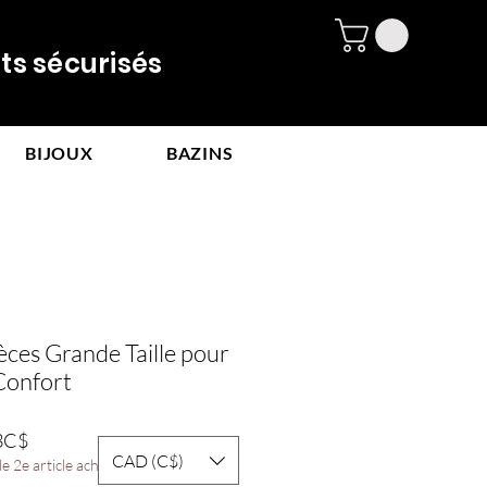
 sécurisés
BIJOUX
BAZINS
èces Grande Taille pour
Confort
Prix
3C$
CAD (C$)
promotionnel
e 2e article acheté