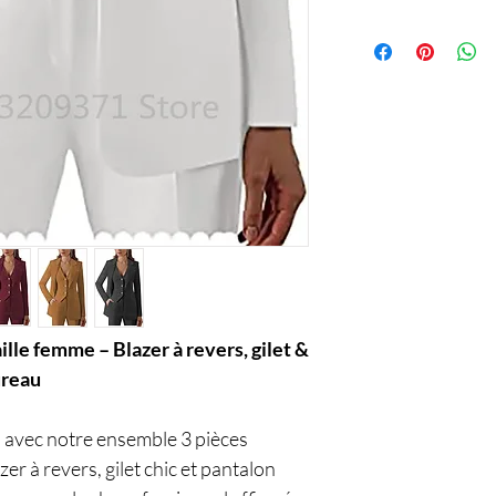
Service
lle femme – Blazer à revers, gilet &
ureau
 avec notre ensemble 3 pièces
er à revers, gilet chic et pantalon