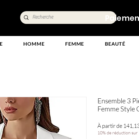
ide,
Paiements
tours
E
HOMME
FEMME
BEAUTÉ
Ensemble 3 Pi
Femme Style 
À partir de
141,1
10% de réduction sur l