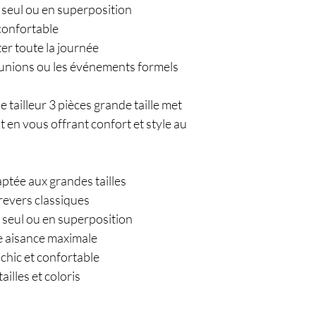
té seul ou en superposition
 confortable
er toute la journée
réunions ou les événements formels
 tailleur 3 pièces grande taille met
t en vous offrant confort et style au
tée aux grandes tailles
revers classiques
er seul ou en superposition
e aisance maximale
chic et confortable
illes et coloris