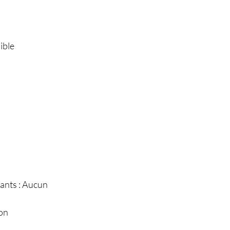
ible
ants : Aucun
lon