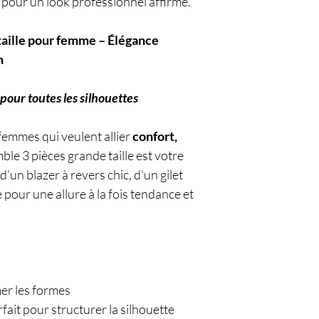
s pour un look professionnel affirmé.
taille pour femme – Élégance
n
pour toutes les silhouettes
femmes qui veulent allier
confort,
mble 3 pièces grande taille est votre
d’un blazer à revers chic, d’un gilet
e pour une allure à la fois tendance et
er les formes
rfait pour structurer la silhouette