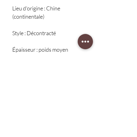
Lieu d'origine : Chine
(continentale)
Style : Décontracté
Épaisseur : poids moyen
Type de taille : MID
Mots clés : "pantalon imprimé
homme, pantalon sport homme,
jogging homme, pantalon
fitness homme, vêtements
homme automne hiver,
nouveautés homme, mode
homme, confort, style,