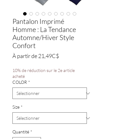
Pantalon Imprimé
Homme : La Tendance
Automne/Hiver Style
Confort
Prix
À partir de
21,49C$
promotionnel
10% de réduction sur le 2e article
acheté
COLOR
*
Size
*
Quantité
*