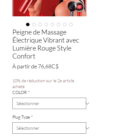
Peigne de Massage
Électrique Vibrant avec
Lumière Rouge Style
Confort
Prix
À partir de
76,68C$
promotionnel
10% de réduction sur le 2e article
acheté
COLOR
*
Plug Type
*