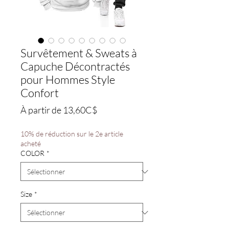
Survêtement & Sweats à
Capuche Décontractés
pour Hommes Style
Confort
Prix
À partir de
13,60C$
promotionnel
10% de réduction sur le 2e article
acheté
COLOR
*
Size
*