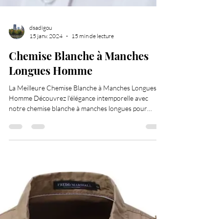
dsadigou
15 janv. 2024
15 min de lecture
Chemise Blanche à Manches
Longues Homme
La Meilleure Chemise Blanche à Manches Longues
Homme Découvrez l'élégance intemporelle avec
notre chemise blanche à manches longues pour
homme. Confort et style réunis pour une allure
impeccable. Les chemises blanches à manches longues
pour hommes chemise blanche Les chemises blanches