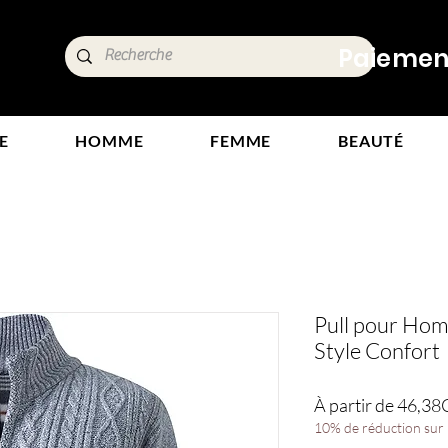
ide,
Paiements
tours
E
HOMME
FEMME
BEAUTÉ
Pull pour Ho
Style Confort
À partir de
46,38
10% de réduction sur l