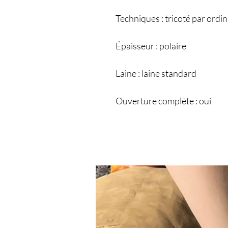
Techniques : tricoté par ordi
Épaisseur : polaire
Laine : laine standard
Ouverture complète : oui
Mots clés :
"pull homme, autom
zippé, pull chaud homme, v
homme hiver, pulls tendance, l