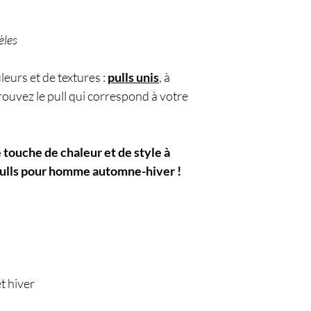
èles
eurs et de textures :
pulls unis
, à
Trouvez le pull qui correspond à votre
 touche de chaleur et de style à
pulls pour homme automne-hiver !
t hiver