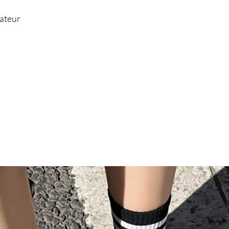
nateur
ne hiver, cardigan homme, pull
êtements homme décontracté, mode
ivraison rapide, collection hiver"