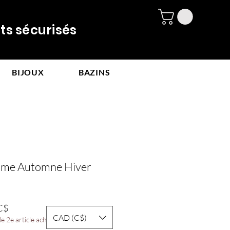
 sécurisés
BIJOUX
BAZINS
mme Automne Hiver
Prix
C$
CAD (C$)
promotionnel
e 2e article acheté