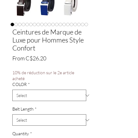
Ceintures de Marque de
Luxe pour Hommes Style
Confort
Sale
From
C$26.20
Price
10% de réduction sur le 2e article
acheté
COLOR
*
Belt Length
*
Quantity
*