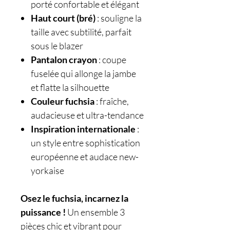
porté confortable et élégant
Haut court (bré)
: souligne la
taille avec subtilité, parfait
sous le blazer
Pantalon crayon
: coupe
fuselée qui allonge la jambe
et flatte la silhouette
Couleur fuchsia
: fraîche,
audacieuse et ultra-tendance
Inspiration internationale
:
un style entre sophistication
européenne et audace new-
yorkaise
Osez le fuchsia, incarnez la
puissance !
Un ensemble 3
pièces chic et vibrant pour