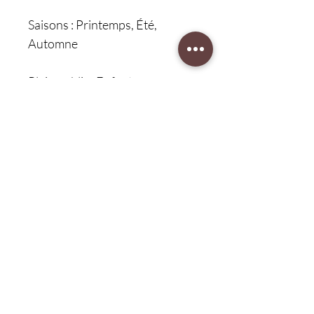
Saisons : Printemps, Été,
Automne
Plein public : Enfants
Débardeurs pour hommes et
adultes
Date de commercialisation des
débardeurs : 2025
Type de débardeurs :
Débardeurs
Procédé : Impression 3D
Type : Débardeurs pour