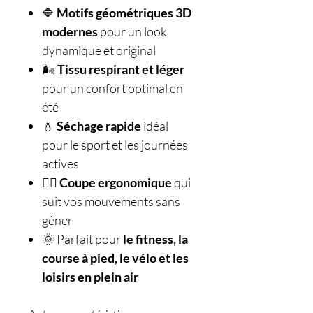
🔷
Motifs géométriques 3D
modernes
pour un look
dynamique et original
🌬️
Tissu respirant et léger
pour un confort optimal en
été
💧
Séchage rapide
idéal
pour le sport et les journées
actives
🏃‍♂️
Coupe ergonomique
qui
suit vos mouvements sans
gêner
🌞 Parfait pour
le fitness, la
course à pied, le vélo et les
loisirs en plein air