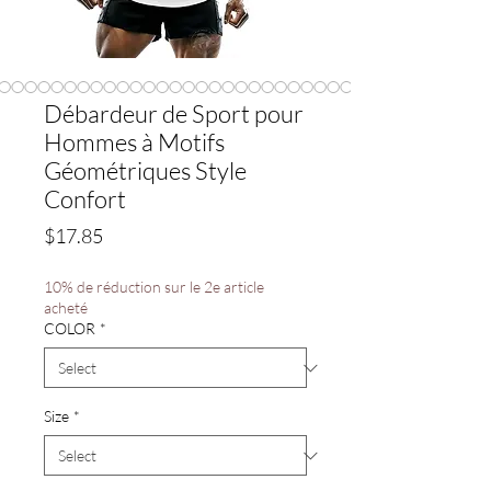
Débardeur de Sport pour
Hommes à Motifs
Géométriques Style
Confort
Price
$17.85
10% de réduction sur le 2e article
acheté
COLOR
*
Size
*