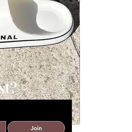
st?
Join