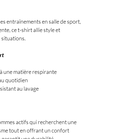
 les entraînements en salle de sport,
, ce t-shirt allie style et
 situations.
rt
ne matière respirante
 quotidien
istant au lavage
 hommes actifs qui recherchent une
sme tout en offrant un confort
 garantit une durabilité