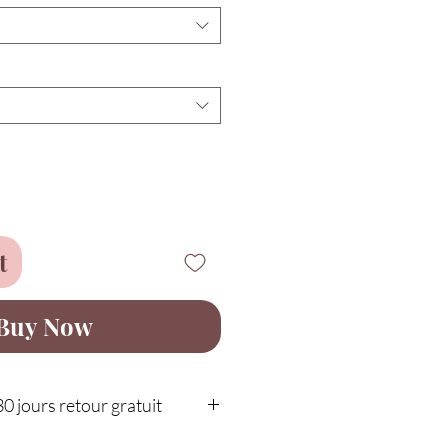
t
Buy Now
30 jours retour gratuit