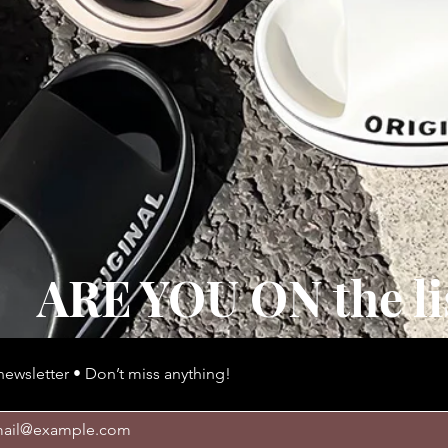
ARE YOU ON the li
newsletter • Don’t miss anything!