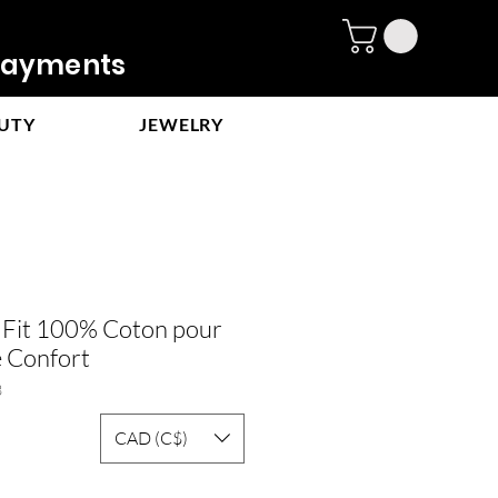
ayments
UTY
JEWELRY
e Fit 100% Coton pour
 Confort
3
CAD (C$)