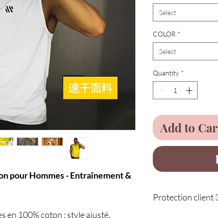
Select
COLOR
*
Select
Quantity
*
Add to Car
ton pour Hommes - Entraînement &
Protection client 
s en 100% coton : style ajusté,
Service