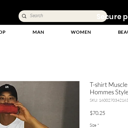
ivery &
Secure p
OP
MAN
WOMEN
BEA
T-shirt Muscl
Hommes Style
SKU: 160027034216
Price
$70.25
Size
*