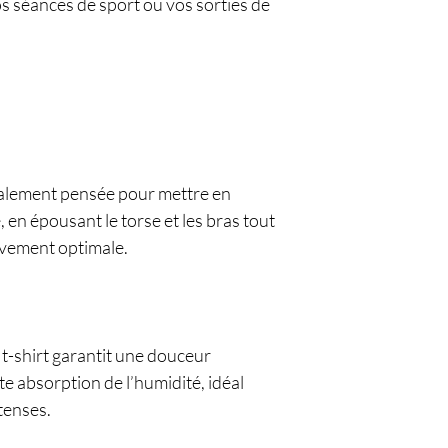
 séances de sport ou vos sorties de
ialement pensée pour mettre en
, en épousant le torse et les bras tout
uvement optimale.
 t-shirt garantit une douceur
te absorption de l’humidité, idéal
ntenses.