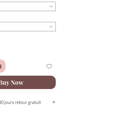
t
Buy Now
30 jours retour gratuit