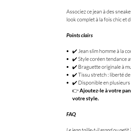
Associez ce jean à des sneak
look complet à la fois chic et 
Points clairs
✔️ Jean slim homme à la co
✔️ Style coréen tendance av
✔️ Braguette originale à m
✔️ Tissu stretch : liberté
✔️ Disponible en plusieurs t
👉
Ajoutez-le à votre pan
votre style.
FAQ
Le jean taille-t-il grand ou petit 