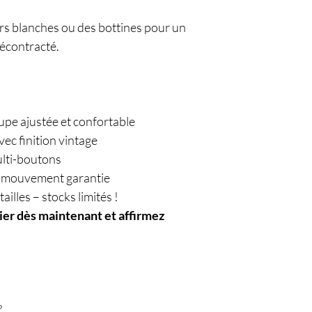
ers blanches ou des bottines pour un
décontracté.
upe ajustée et confortable
ec finition vintage
ulti-boutons
 de mouvement garantie
ailles – stocks limités !
ier dès maintenant et affirmez
?