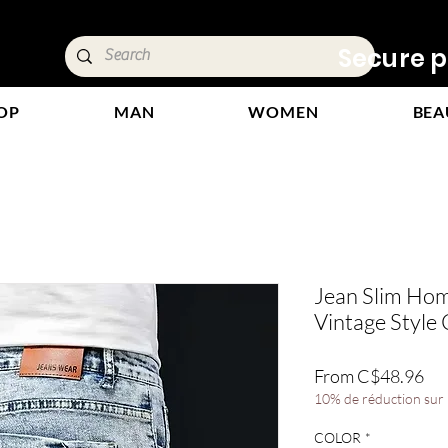
ivery &
Secure p
OP
MAN
WOMEN
BEA
Jean Slim Ho
Vintage Style
Sal
From
C$48.96
Pri
10% de réduction sur l
COLOR
*