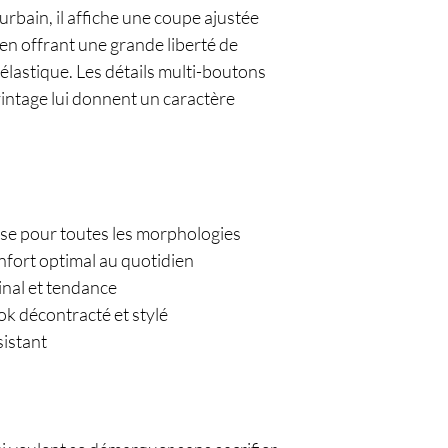
 urbain, il affiche une coupe ajustée
t en offrant une grande liberté de
lastique. Les détails multi-boutons
 vintage lui donnent un caractère
use pour toutes les morphologies
nfort optimal au quotidien
inal et tendance
ok décontracté et stylé
sistant