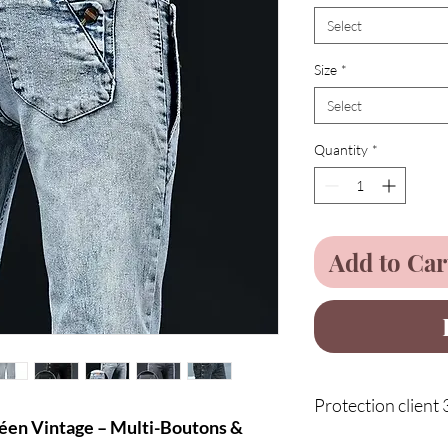
Select
Size
*
Select
Quantity
*
Add to Car
Protection client 
éen Vintage – Multi-Boutons &
Service