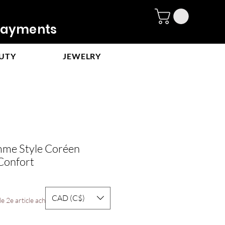
ayments
UTY
JEWELRY
mme Style Coréen
 Confort
e
CAD (C$)
ce
e 2e article acheté