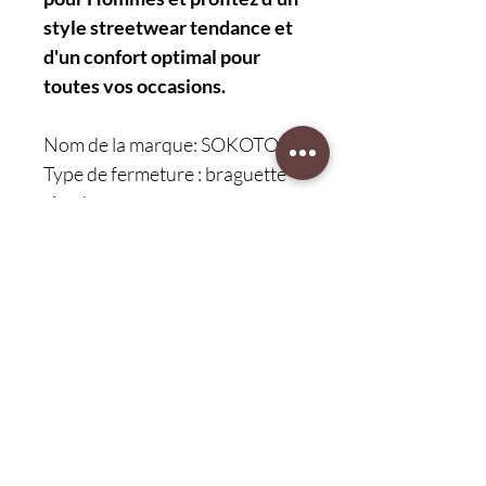
style streetwear tendance et
d'un confort optimal pour
toutes vos occasions.
Nom de la marque: SOKOTOO
Type de fermeture : braguette
zippée
Scène Applicable: décontracté
Type de tissu: Rayé
Saison Applicable: quatre
saisons
Style: Moto et Motard
Origine : Chine continentale
CN : Guangdong
Genre : HOMMES
Lavage : moyen