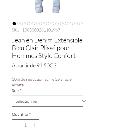
SKU : 1005003281101967
Jean en Denim Extensible
Bleu Clair Plissé pour
Hommes Style Confort
Prix
À partir de
94,50C$
promotionnel
10% de réduction sur le 2e article
acheté
Size
*
Quantité
*