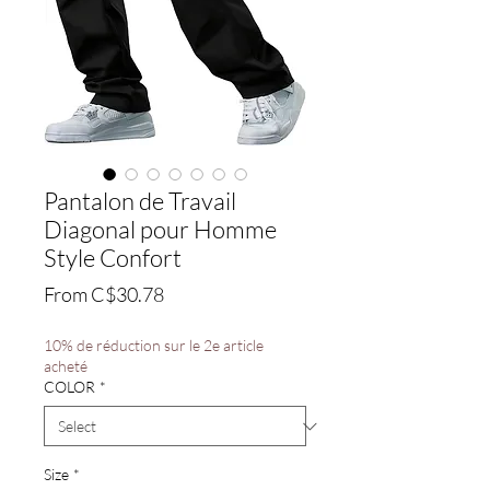
Pantalon de Travail
Diagonal pour Homme
Style Confort
Sale
From
C$30.78
Price
10% de réduction sur le 2e article
acheté
COLOR
*
Size
*