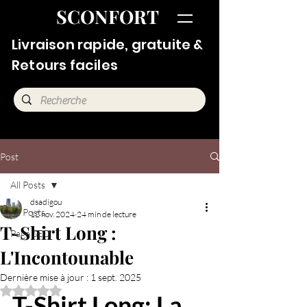
SCONFORT
Livraison rapide, gratuite &
Retours faciles
Post
All Posts
dsadigou
All Posts
12 nov. 2024
24 min de lecture
T-Shirt Long :
Page SEO
L'Incontounable
Dernière mise à jour :
1 sept. 2025
Noté NaN étoiles sur 5.
T-Shirt Long: La 