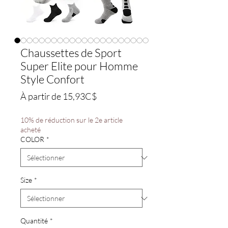
Chaussettes de Sport
Super Elite pour Homme
Style Confort
Prix
À partir de
15,93C$
promotionnel
10% de réduction sur le 2e article
acheté
COLOR
*
Size
*
Quantité
*