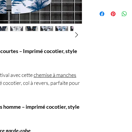
Service
urtes – Imprimé cocotier, style
tival avec cette
chemise à manches
ocotier, col à revers, parfaite pour
s homme – imprimé cocotier, style
tre garde-robe