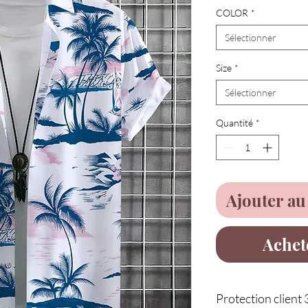
COLOR
*
Sélectionner
Size
*
Sélectionner
Quantité
*
Ajouter au
Achet
Protection client 