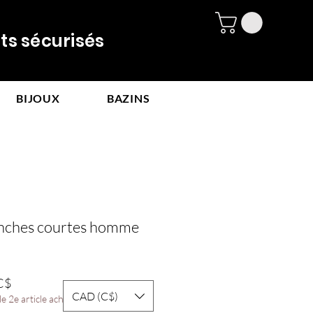
 sécurisés
BIJOUX
BAZINS
nches courtes homme
Prix
C$
CAD (C$)
promotionnel
e 2e article acheté