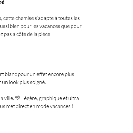
mé
s, cette chemise s’adapte à toutes les
aussi bien pour les vacances que pour
z pas à côté de la pièce
rt blanc pour un effet encore plus
un look plus soigné.
la ville. 🌴 Légère, graphique et ultra
ous met direct en mode vacances !