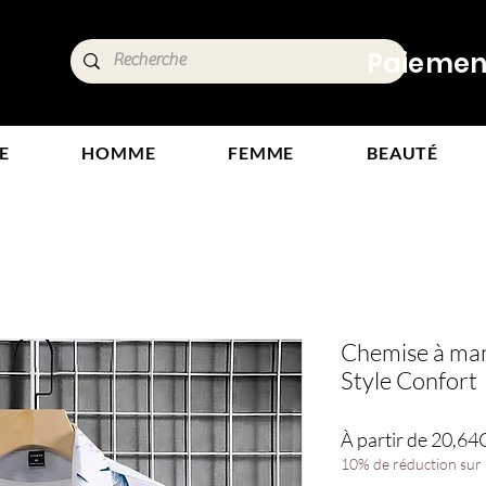
ide,
Paiements
tours
E
HOMME
FEMME
BEAUTÉ
Chemise à ma
Style Confort
À partir de
20,64
10% de réduction sur l