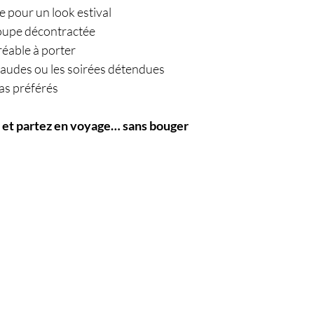
 pour un look estival
coupe décontractée
gréable à porter
haudes ou les soirées détendues
bas préférés
r et partez en voyage… sans bouger