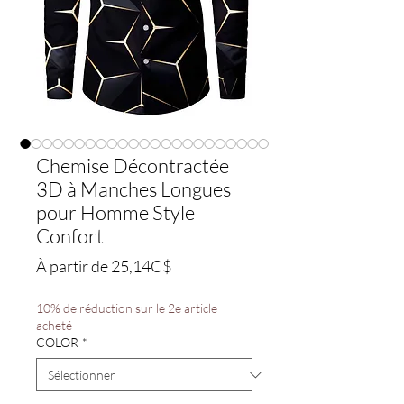
Chemise Décontractée
3D à Manches Longues
pour Homme Style
Confort
Prix
À partir de
25,14C$
promotionnel
10% de réduction sur le 2e article
acheté
COLOR
*