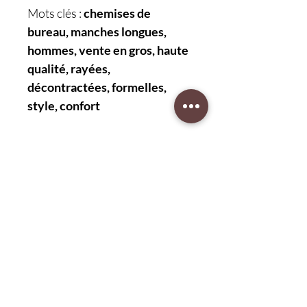
Mots clés :
chemises de
bureau, manches longues,
hommes, vente en gros, haute
qualité, rayées,
décontractées, formelles,
style, confort
Protection client (75 jours)
retour facile
Optez pour une protection client
robuste pendant 75 jours avec un
retour facile. Sécurisez vos achats en
toute confiance. Découvrez notre
CAD (C$)
engagement envers votre tranquillité
d'esprit.