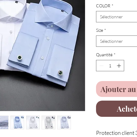
COLOR
*
Sélectionner
Size
*
Sélectionner
Quantité
*
Ajouter au
Achet
Protection client 