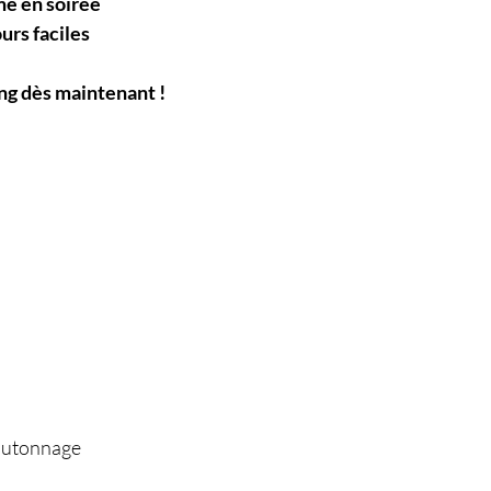
me en soirée
urs faciles
ing dès maintenant !
boutonnage