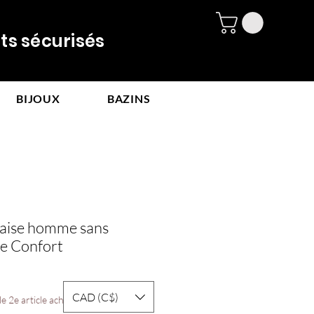
 sécurisés
BIJOUX
BAZINS
çaise homme sans
le Confort
CAD (C$)
e 2e article acheté