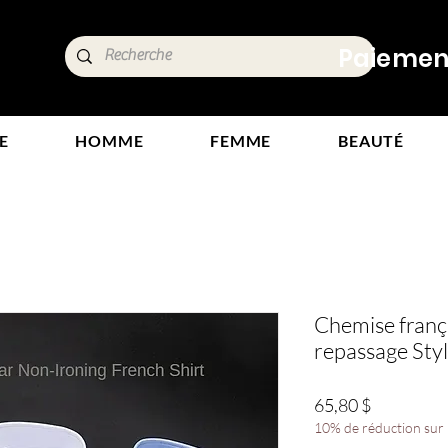
ide,
Paiements
tours
E
HOMME
FEMME
BEAUTÉ
Chemise fran
repassage Sty
Prix
65,80 $
10% de réduction sur l