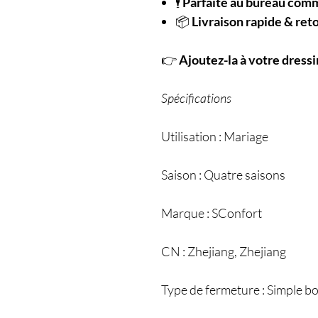
🕴️
Parfaite au bureau com
📦
Livraison rapide & reto
👉
Ajoutez-la à votre dress
Spécifications
Utilisation : Mariage
Saison : Quatre saisons
Marque : SConfort
CN : Zhejiang, Zhejiang
Type de fermeture : Simple 