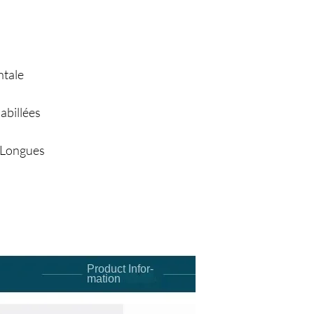
ntale
abillées
 Longues