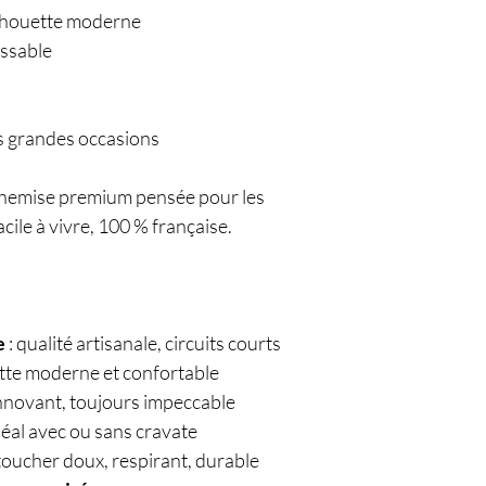
lhouette moderne
issable
es grandes occasions
hemise premium pensée pour les
cile à vivre, 100 % française.
e
: qualité artisanale, circuits courts
ette moderne et confortable
innovant, toujours impeccable
idéal avec ou sans cravate
toucher doux, respirant, durable