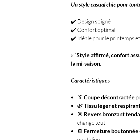
Un style casual chic pour tout
✔️ Design soigné
✔️ Confort optimal
✔️ Idéale pour le printemps e
✅
Style affirmé, confort ass
la mi-saison.
Caractéristiques
👔
Coupe décontractée
po
🌿
Tissu léger et respiran
🎯
Revers bronzant tend
change tout
🔘
Fermeture boutonnée 
quotidien