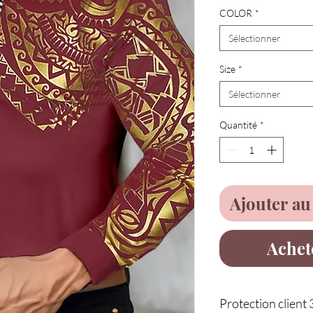
COLOR
*
Sélectionner
Size
*
Sélectionner
Quantité
*
Ajouter au
Achet
Protection client 