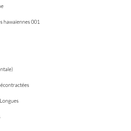
ne
s hawaïennes 001
entale)
décontractées
 Longues
s