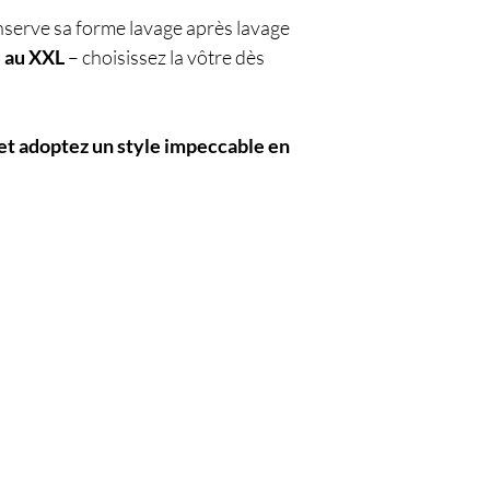
nserve sa forme lavage après lavage
S au XXL
– choisissez la vôtre dès
 et adoptez un style impeccable en