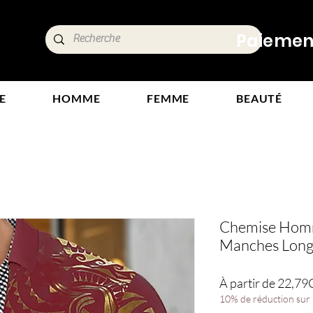
ide,
Paiements
tours
E
HOMME
FEMME
BEAUTÉ
Chemise Homm
Manches Longu
À partir de
22,79
10% de réduction sur l