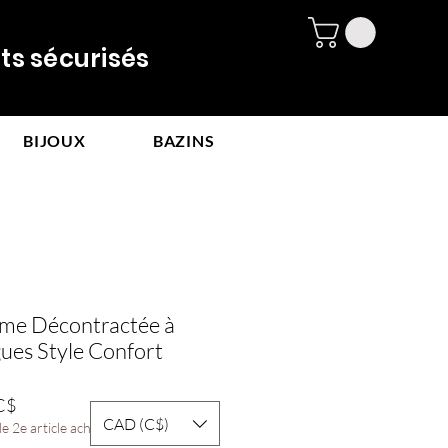
 sécurisés
BIJOUX
BAZINS
e Décontractée à
es Style Confort
Prix
C$
CAD (C$)
promotionnel
e 2e article acheté