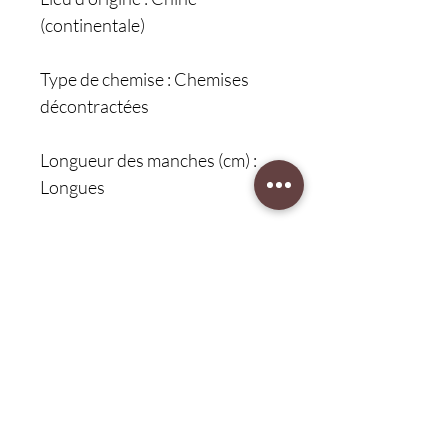
(continentale)
Type de chemise : Chemises
décontractées
Longueur des manches (cm) :
Longues
Style de manches : Classiques
Style : Décontracté chic
Ouverture complète : Oui
Protection client 30 jours