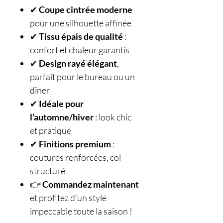
✔
Coupe cintrée moderne
pour une silhouette affinée
✔
Tissu épais de qualité
:
confort et chaleur garantis
✔
Design rayé élégant
,
parfait pour le bureau ou un
dîner
✔
Idéale pour
l’automne/hiver
: look chic
et pratique
✔
Finitions premium
:
coutures renforcées, col
structuré
👉
Commandez maintenant
et profitez d’un style
impeccable toute la saison !