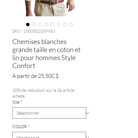
SKU : 1600501039953
Chemises blanches
grande taille en coton et
lin pour hommes Style
Confort
Prix
À partir de
25,50C$
promotionnel
10% de réduction sur le 2e article
acheté
Size
*
COLOR
*