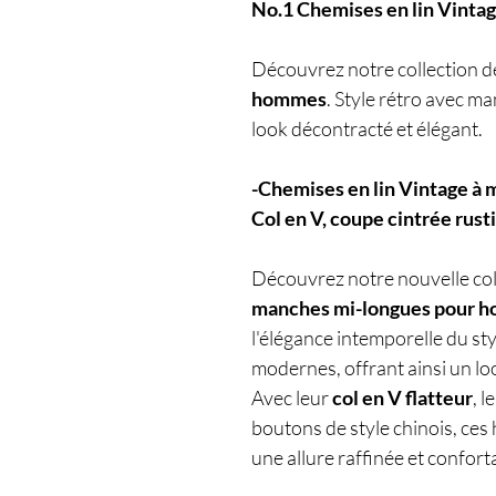
No.1 Chemises en lin Vint
Découvrez notre collection 
hommes
. Style rétro avec m
look décontracté et élégant.
-Chemises en lin Vintage à
Col en V, coupe cintrée rust
Découvrez notre nouvelle col
manches mi-longues pour
h
l'élégance intemporelle du st
modernes, offrant ainsi un loo
Avec leur
col en V flatteur
, 
boutons de style chinois, ces
une allure raffinée et confort