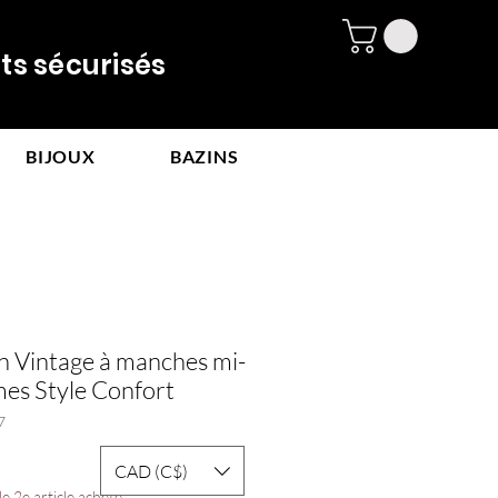
 sécurisés
BIJOUX
BAZINS
in Vintage à manches mi-
es Style Confort
7
CAD (C$)
e 2e article acheté