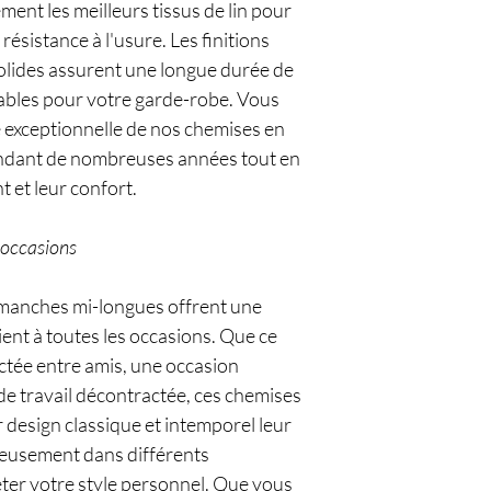
ent les meilleurs tissus de lin pour
 résistance à l'usure. Les finitions
solides assurent une longue durée de
 fiables pour votre garde-robe. Vous
é exceptionnelle de nos chemises en
pendant de nombreuses années tout en
 et leur confort.
s occasions
à manches mi-longues offrent une
ient à toutes les occasions. Que ce
ctée entre amis, une occasion
e travail décontractée, ces chemises
 design classique et intemporel leur
eusement dans différents
er votre style personnel. Que vous