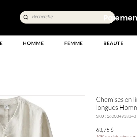
ide,
Paiements
tours
E
HOMME
FEMME
BEAUTÉ
Chemises en l
longues Homm
SKU : 160034938343
Prix
63,75 $
10% de réduction sur l