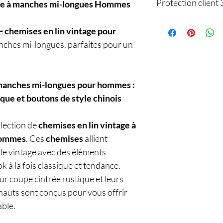
Protection client 
age à manches mi-longues Hommes
Protégez vos achats avec
de
chemises en lin vintage pour
la livraison et bénéficie
anches mi-longues, parfaites pour un
tranquillité dès mainten
 manches mi-longues pour hommes :
ique et boutons de style chinois
lection de
chemises en lin vintage à
ommes
. Ces
chemises
allient
yle vintage avec des éléments
k à la fois classique et tendance.
leur coupe cintrée rustique et leurs
 hauts sont conçus pour vous offrir
able.