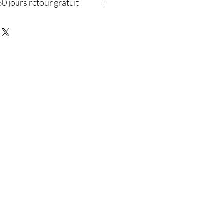
30 jours retour gratuit
 notre garantie client de 30 jours après
z de retours gratuits. Achetez en toute
ant!