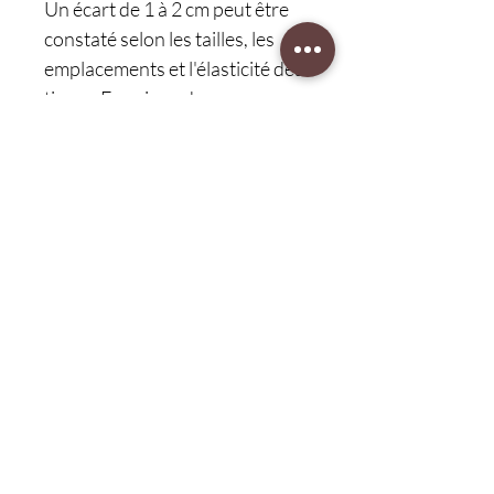
Un écart de 1 à 2 cm peut être
constaté selon les tailles, les
emplacements et l'élasticité des
tissus. En raison des
différences entre les écrans, la
couleur réelle de l'article peut
être légèrement différente de
celle de la photo. Nous
garantissons que le style est
identique à celui présenté sur
les photos, mais que les
performances peuvent varier
selon le corps du modèle. Merci
et bon achat !
Protection client 30 jours
retour gratuit