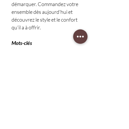
démarquer. Commandez votre
ensemble dès aujourd'hui et
découvrez le style et le confort
qu'il a à offrir.
Mots-clés
Ensemble de sacs à main
Luxe
PU de haute qualité
Sac à main
Sac à bandoulière
Portefeuille
Élégant
Sophistiqué
Pratique
Polyvalent